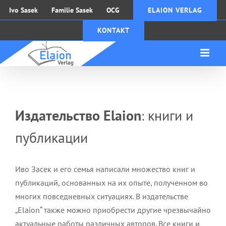
Zum
Ivo Sasek
Familie Sasek
OCG
ELAION VERLAG
Inhalt
KONTAKT
springen
Издательство Elaion
книги и
:
публикации
Иво Засек и его семья написали множество книг и
публикаций, основанных на их опыте, полученном во
многих повседневных ситуациях. В издательстве
„Elaion“ также можно приобрести другие чрезвычайно
актуальные работы различных авторов. Все книги и