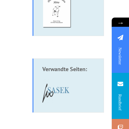
→
Newsletter
Verwandte Seiten:
Rundbrief
re: Der Herr
Broschüre: Die
mein Hirte
festgesetzten Zeiten