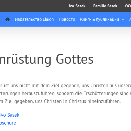
Ivo Sasek
Familie Sasek
OC
Издательство Elaion
Новости
Книги & публикации
nrüstung Gottes
us ist uns nicht mit dem Ziel gegeben, uns Christen aus unser
tterungen herauszuführen, sondern die Erschütterungen sind 
m Ziel gegeben, uns Christen in Christus hineinzuführen.
Ivo Sasek
oschüre