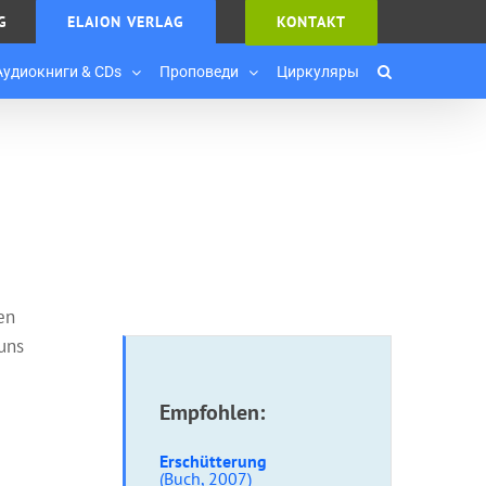
G
ELAION VERLAG
KONTAKT
Аудиокниги & CDs
Проповеди
Циркуляры
en
uns
Empfohlen:
Erschütterung
(Buch, 2007)