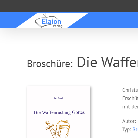
Zum
Inhalt
springen
Die Waffe
Broschüre:
Christ
Erschü
mit de
Autor:
Typ:
Br