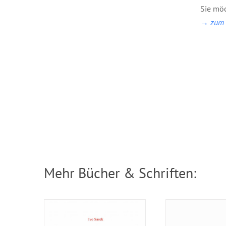
Sie möc
→ zum B
Broschuere: Ruhe
Broschü
ringsum
Apostolisch
Mehr Bücher & Schriften: