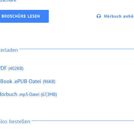
BROSCHÜRE LESEN
Hörbuch anhö
terladen
PDF
(402KB)
eBook .ePUB-Datei
(96KB)
Hörbuch
.mp3-Datei
(67,3MB)
los bestellen