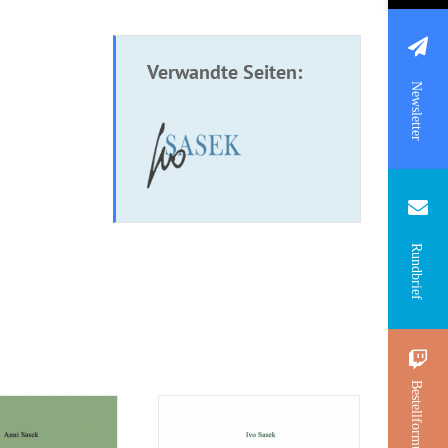
Verwandte Seiten:
Newsletter
re: Der Herr
Broschüre: Die
Rundbrief
mein Hirte
festgesetzten Zeiten
Bestellformular