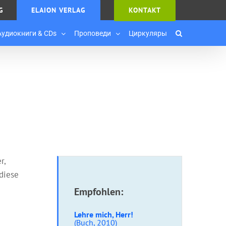
G
ELAION VERLAG
KONTAKT
Аудиокниги & CDs
Проповеди
Циркуляры
r,
 diese
Empfohlen:
Lehre mich, Herr!
(Buch, 2010)