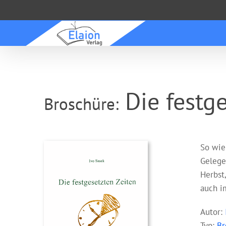
Zum
Inhalt
springen
Die festge
Broschüre:
So wie
Gelege
Herbst,
auch i
Autor:
Typ:
Br