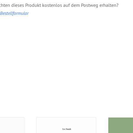
hten dieses Produkt kostenlos auf dem Postweg erhalten?
estellformular
re:
Broschüre: Der
Broschü
e Gebete
Glaube Abrahams
ist 