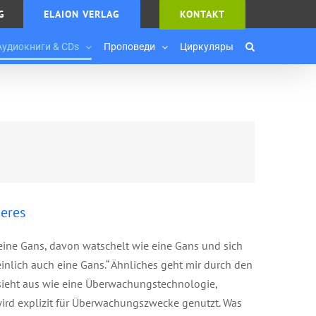
G
ELAION VERLAG
KONTAKT
Аудиокниги & CDs
Проповеди
Циркуляры
eres
eine Gans, davon watschelt wie eine Gans und sich
inlich auch eine Gans.“ Ähnliches geht mir durch den
 sieht aus wie eine Überwachungstechnologie,
ird explizit für Überwachungszwecke genutzt. Was