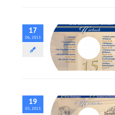
Hörbuch: Die Erkenntnis Got
17
06, 2013
Hörbuch: Der Herr ist mein H
19
05, 2013