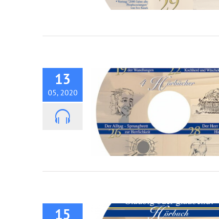
Hörbuch: Herr der Wandlun
Teil 1 & 2
13
05, 2020
Hörbuch: Gläubig oder Glaub
15