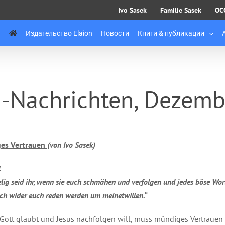
Ivo Sasek
Familie Sasek
OC
Издательство Elaion
Новости
Книги & публикации
Nachrichten, Dezemb
es Vertrauen
(von Ivo Sasek)
1
elig seid ihr, wenn sie euch schmähen und verfolgen und jedes böse Wor
isch wider euch reden werden um meinetwillen.“
Gott glaubt und Jesus nachfolgen will, muss mündiges Vertraue