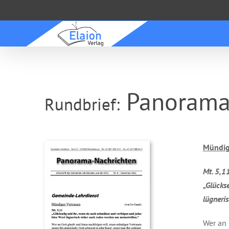
Zum
Inhalt
springen
Panorama-
Rundbrief:
Mündig
Mt. 5,1
„Glücks
lügner
Wer an 