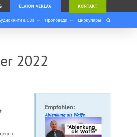
G
ELAION VERLAG
KONTAKT
Аудиокниги & CDs
Проповеди
Циркуляры
er 2022
Empfohlen:
t
Ablenkung als Waffe
n gegen