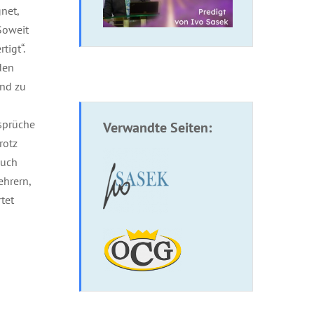
net,
Soweit
tigt“.
den
und zu
sprüche
Verwandte Seiten:
rotz
auch
ehrern,
tet