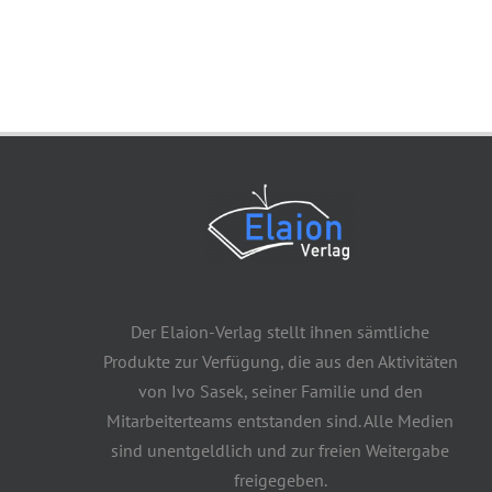
Der Elaion-Verlag stellt ihnen sämtliche
Produkte zur Verfügung, die aus den Aktivitäten
von Ivo Sasek, seiner Familie und den
Mitarbeiterteams entstanden sind. Alle Medien
sind unentgeldlich und zur freien Weitergabe
freigegeben.