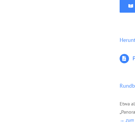
Herun
P
Rundbr
Etwa a
„Panora
→ zum B