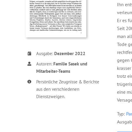
Ihn ent
verleum
Er es fu
Seit 20
man all
Tode ge
rechtfe
Ausgabe:
Dezember 2022
gegen G
Autoren:
Familie Sasek und
krasse
Mitarbeiter-Teams
trotz e
Persönliche Zeugnisse & Berichte
trüger
aus den verschiedenen
eine mu
Dienstzweigen.
Versage
Typ:
P
a
Ausgab