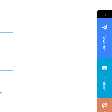
→
Newsletter
Rundbrief
n: