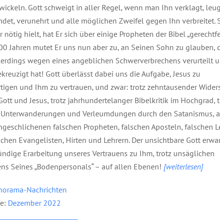
wickeln. Gott schweigt in aller Regel, wenn man Ihn verklagt, leug
det, verunehrt und alle möglichen Zweifel gegen Ihn verbreitet. 
̈r nötig hielt, hat Er sich über einige Propheten der Bibel „gerechtfer
00 Jahren mutet Er uns nun aber zu, an Seinen Sohn zu glauben, 
erdings wegen eines angeblichen Schwerverbrechens verurteilt 
kreuzigt hat! Gott überlässt dabei uns die Aufgabe, Jesus zu
rtigen und Ihm zu vertrauen, und zwar: trotz zehntausender Wider
ott und Jesus, trotz jahrhundertelanger Bibelkritik im Hochgrad, t
r Unterwanderungen und Verleumdungen durch den Satanismus, 
ingeschlichenen falschen Propheten, falschen Aposteln, falschen L
ischen Evangelisten, Hirten und Lehrern. Der unsichtbare Gott erwar
̈ndige Erarbeitung unseres Vertrauens zu Ihm, trotz unsäglichen
ns Seines „Bodenpersonals“ – auf allen Ebenen!
[weiterlesen]
norama-Nachrichten
e:
Dezember 2022