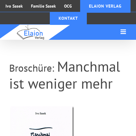
Zum
Ivo Sasek
Familie Sasek
OCG
ELAION VERLAG
Inhalt
KONTAKT
springen
Manchmal
Broschüre:
ist weniger mehr