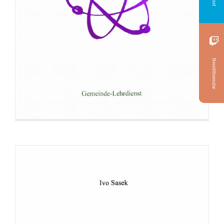
Broschüre: Der Glaube Abrahams
Bestellformular