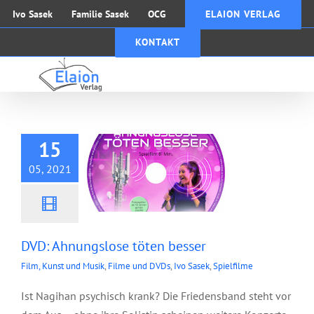
Zum
Ivo Sasek
Familie Sasek
OCG
ELAION VERLAG
Inhalt
KONTAKT
springen
DVD: Ahnungslose
töten besser
15
05, 2021
DVD: Ahnungslose töten besser
Film, Kunst und Musik
,
Filme und DVDs
,
Ivo Sasek
,
Spielfilme
Ist Nagihan psychisch krank? Die Friedensband steht vor