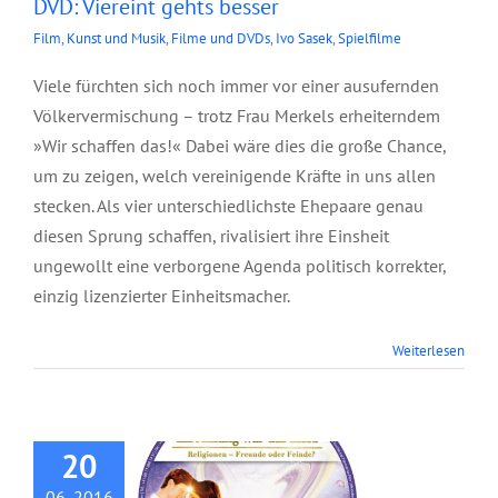
DVD: Viereint gehts besser
Film, Kunst und Musik
,
Filme und DVDs
,
Ivo Sasek
,
Spielfilme
Viele fürchten sich noch immer vor einer ausufernden
Völkervermischung – trotz Frau Merkels erheiterndem
»Wir schaffen das!« Dabei wäre dies die große Chance,
um zu zeigen, welch vereinigende Kräfte in uns allen
stecken. Als vier unterschiedlichste Ehepaare genau
diesen Sprung schaffen, rivalisiert ihre Einsheit
ungewollt eine verborgene Agenda politisch korrekter,
einzig lizenzierter Einheitsmacher.
Weiterlesen
DVD: Im Anfang war
das Herz
20
06, 2016