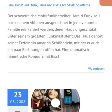
Film, Kunst und Musik
,
Filme und DVDs
,
Ivo Sasek
,
Spielfilme
Der schwerreiche Mobilfunkbetreiber Harald Funk soll
nach seinem Ableben ausgerechnet in jene verarmte
Familie reinkaniert werden, deren Haus ungeschützt
unter seinem grössten Funkmast steht. Das Haus gehört
seiner Erzfeindin Amanda Schöberlein, mit der er auch
ein paar Rechnungen offen hat. Eine dramatisch
himmlische Komödie mit Biss!
Weiterlesen
DVD: Sophie und
der Sektenboss
23
08, 2008