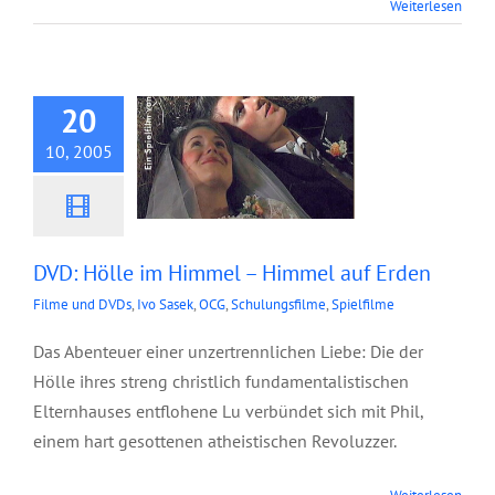
DVD: Hölle im
Weiterlesen
Himmel – Himmel
auf Erden
20
10, 2005
DVD: Hölle im Himmel – Himmel auf Erden
Filme und DVDs
,
Ivo Sasek
,
OCG
,
Schulungsfilme
,
Spielfilme
Das Abenteuer einer unzertrennlichen Liebe: Die der
Hölle ihres streng christlich fundamentalistischen
Elternhauses entflohene Lu verbündet sich mit Phil,
einem hart gesottenen atheistischen Revoluzzer.