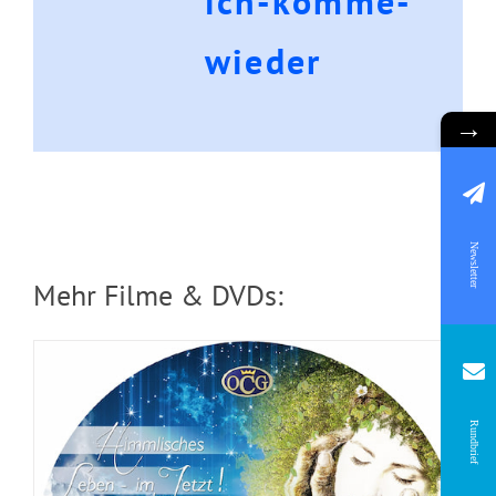
ich-komme-
wieder
DVD: 2 Evangelisationstreffen –
→
Himmlisches Leben und Göttliche
Fundamente
Newsletter
Mehr Filme & DVDs:
Rundbrief