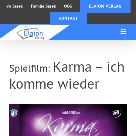
Zum
Ivo Sasek
Familie Sasek
OCG
ELAION VERLAG
Inhalt
KONTAKT
springen
Karma – ich
Spielfilm:
komme wieder