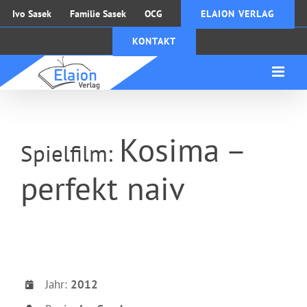
Zum
Ivo Sasek
Familie Sasek
OCG
ELAION VERLAG
Inhalt
KONTAKT
springen
Kosima –
Spielfilm:
perfekt naiv
Jahr:
2012