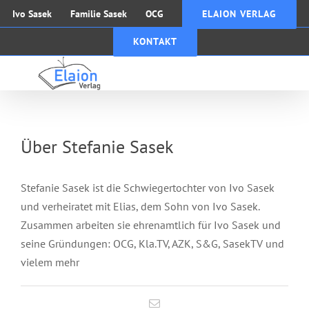
Zum
Ivo Sasek
Familie Sasek
OCG
ELAION VERLAG
Inhalt
KONTAKT
springen
Über
Stefanie Sasek
Stefanie Sasek ist die Schwiegertochter von Ivo Sasek
und verheiratet mit Elias, dem Sohn von Ivo Sasek.
Zusammen arbeiten sie ehrenamtlich für Ivo Sasek und
seine Gründungen: OCG, Kla.TV, AZK, S&G, SasekTV und
vielem mehr
Brennpunkt —
Neues Buch von Ivo
E-