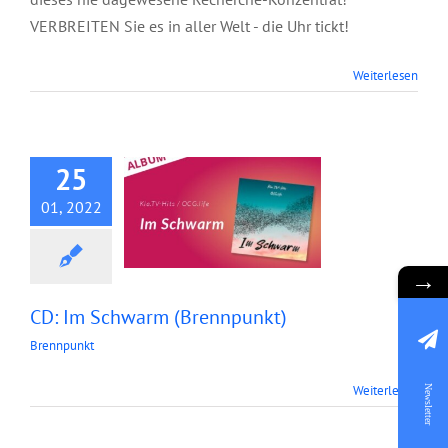
VERBREITEN Sie es in aller Welt - die Uhr tickt!
Weiterlesen
CD: Im Schwarm
(Brennpunkt)
25
01, 2022
→
CD: Im Schwarm (Brennpunkt)
Brennpunkt
Predigt:
Weiterlesen
Newsletter
Grundlegung von