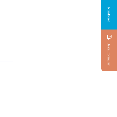
Rundbrief
Bestellformular
Predigt: 9 Jahre
gt: 9 Jahre
Besuchertag CD 2
ertag CD 1