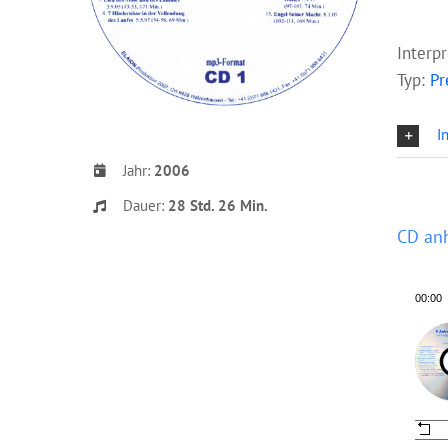
Interp
Typ:
Pr
I
Jahr:
2006
Dauer:
28 Std. 26 Min.
CD an
00:00