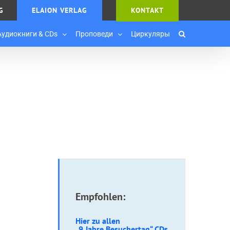
G
ELAION VERLAG
KONTAKT
Аудиокниги & CDs
Проповеди
Циркуляры
Empfohlen:
Hier zu allen
„9 Jahre Besuchertag“ CD
s