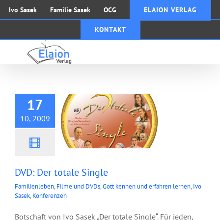
Zum
Ivo Sasek
Familie Sasek
OCG
ELAION VERLAG
Inhalt
KONTAKT
springen
DVD: Der totale
Single
17
10, 2009
DVD: Der totale Single
Familienleben
,
Filme und DVDs
,
Gott kennen und erfahren lernen
,
Ivo
Sasek
,
Konferenzen
Botschaft von Ivo Sasek „Der totale Single“. Für jeden,