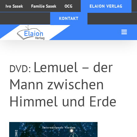
Zum
Ivo Sasek
Familie Sasek
OCG
ELAION VERLAG
Inhalt
KONTAKT
springen
Lemuel – der
DVD:
Mann zwischen
Himmel und Erde