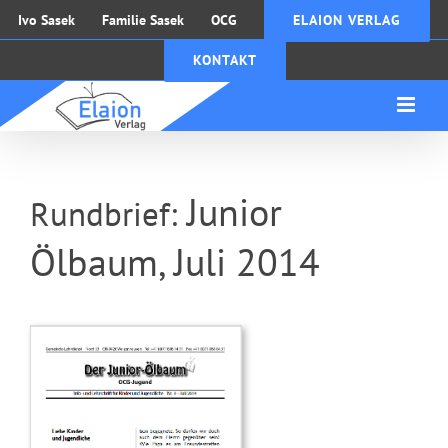
Zum
Ivo Sasek
Familie Sasek
OCG
ELAION VERLAG
Inhalt
KONTAKT
springen
Junior
Rundbrief:
Ölbaum, Juli 2014