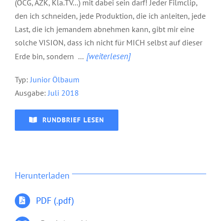
(OCG, AZK,
Kla.TV…)
mit
dabei
sein
darf!
Jeder Filmclip,
den ich schneiden,
jede Produktion, die ich anleiten,
jede
Last,
die
ich
jemandem
abnehmen kann, gibt mir eine
solc
he VISION, dass ich nicht für
MICH
selbst
auf
dieser
[weiterlesen]
Erde
bin,
sondern
…
Typ:
Junior Ölbaum
Ausgabe:
Juli
2018
RUNDBRIEF LESEN
Herunterladen
PDF (.pdf)