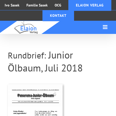
Zum
Ivo Sasek
Familie Sasek
OCG
ELAION VERLAG
Inhalt
KONTAKT
springen
Junior
Rundbrief:
Ölbaum, Juli 2018