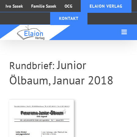
Zum
Ivo Sasek
Familie Sasek
OCG
ELAION VERLAG
Inhalt
KONTAKT
springen
Junior
Rundbrief:
Ölbaum, Januar 2018