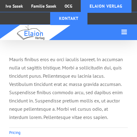
Zum
Ivo Sasek
Familie Sasek
OCG
ELAION VERLAG
Inhalt
KONTAKT
springen
Mauris finibus eros eu orci iaculis laoreet. In accumsan
nulla ut sagittis tristique. Morbi a sollicitudin dui, quis
tincidunt purus. Pellentesque eu lacinia lacus.
Vestibulum tincidunt erat ac massa gravida accumsan.
Suspendisse finibus commodo arcu, sed dapibus enim
tincidunt in. Suspendisse pretium mollis ex, ut auctor
neque pellentesque a. Morbi vel cursus odio, at
interdum lorem. Pellentesque vitae eros sapien.
Pricing