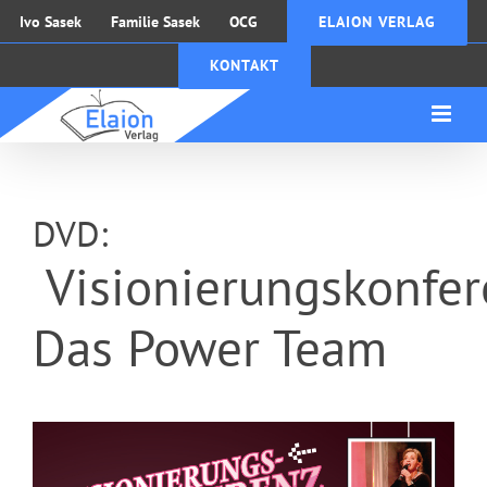
Zum
Ivo Sasek
Familie Sasek
OCG
ELAION VERLAG
Inhalt
KONTAKT
springen
DVD:
Visionierungskonfer
Das Power Team