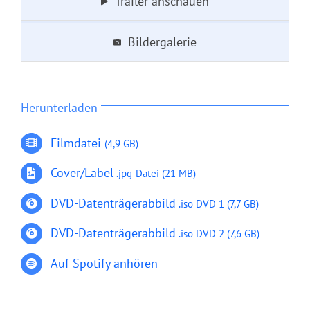
Trailer anschauen
Bildergalerie
Herunterladen
Filmdatei
(4,9 GB)
Cover/Label
.jpg-Datei (21 MB)
DVD-Datenträgerabb
ild
.
iso
DVD 1
(7,7 GB)
DVD-Datenträgerabbild
.iso
DVD 2
(7,6 GB)
Auf Spotify anhören