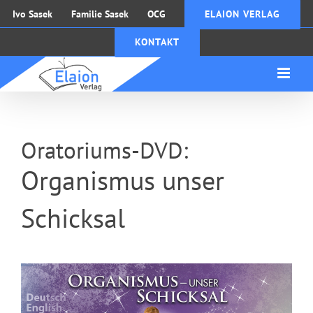
Zum
Ivo Sasek
Familie Sasek
OCG
ELAION VERLAG
Inhalt
KONTAKT
springen
Oratoriums-DVD:
Organismus unser
Schicksal