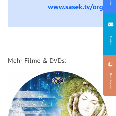
www.sasek.tv/organi
DVD: 2 Evangelisationstreffen –
Himmlisches Leben und Göttliche
Fundamente
Rundbrief
Mehr Filme & DVDs:
Bestellformular