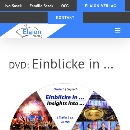
Zum
Ivo Sasek
Familie Sasek
OCG
ELAION VERLAG
Inhalt
KONTAKT
springen
Einblicke in …
DVD: