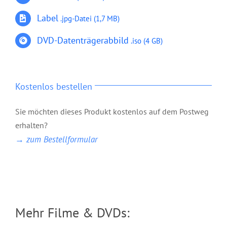
Label
.jpg-Datei
(1,7 MB)
DVD-Datenträgerabbild
.iso (4 GB)
Kostenlos bestellen
Sie möchten dieses Produkt kostenlos auf dem Postweg
DVD: 2 Evangelisationstreffen –
erhalten?
Himmlisches Leben und Göttliche
→ zum Bestellformular
Fundamente
Mehr Filme & DVDs: