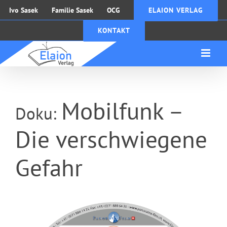
Zum
Ivo Sasek
Familie Sasek
OCG
ELAION VERLAG
Inhalt
KONTAKT
springen
Mobilfunk –
Doku:
Die verschwiegene
Gefahr