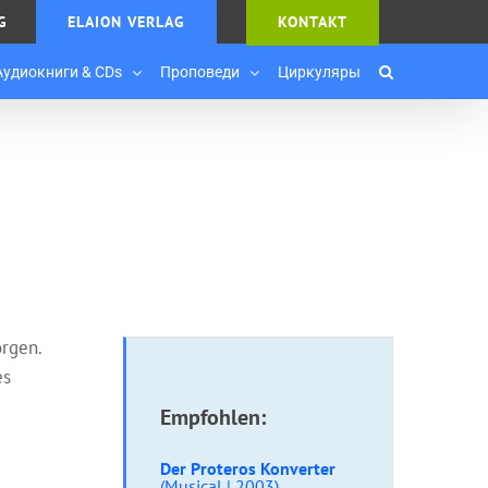
G
ELAION VERLAG
KONTAKT
Аудиокниги & CDs
Проповеди
Циркуляры
rgen.
es
Empfohlen:
Der Proteros Konverter
(Musical | 2003)