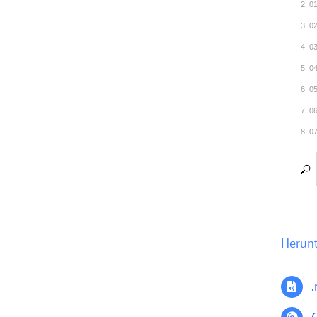
2. 0
3. 0
4. 0
5. 0
6. 0
7. 0
8. 0
9. 0
10. 
11. 
12. 
13. 
Herun
14. 
15. 
16. 