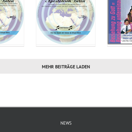
31_Das Geheimnis Gottes_CD2
32_Das Geheimnis Gottes_CD2
MEHR BEITRÄGE LADEN
NEWS