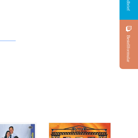
Rundbrief
Bestellformular
CD: Der Salomons
eziehung zu
Wunsch
Gott