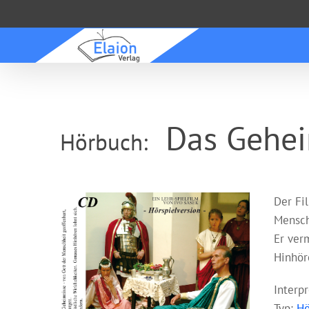
Zum
Inhalt
springen
Das Gehei
Hörbuch:
Der Fi
Mensch
Er ver
Hinhör
Interp
Typ:
Hö