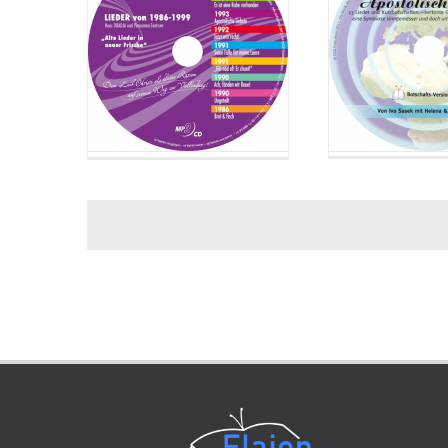
32. 
33. 