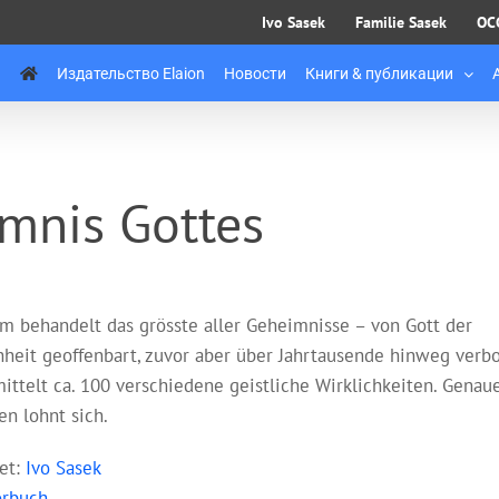
Ivo Sasek
Familie Sasek
OC
Издательство Elaion
Новости
Книги & публикации
mnis Gottes
lm behandelt das grösste aller Geheimnisse – von Gott der
heit geoffenbart, zuvor aber über Jahrtausende hinweg verbo
mittelt ca. 100 verschiedene geistliche Wirklichkeiten. Genau
en lohnt sich.
ret:
Ivo Sasek
rbuch