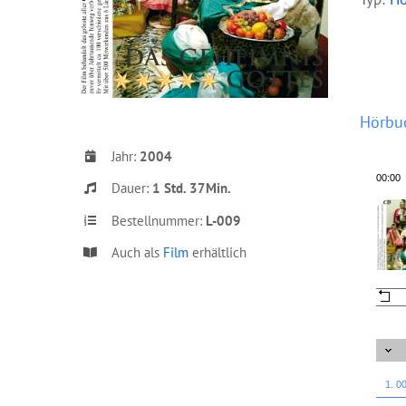
Hörbu
Jahr:
2004
00:00
Dauer:
1 Std. 37Min.
Bestellnummer:
L-009
Auch als
Film
erhältlich
1. 0